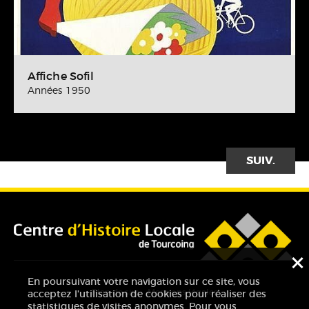
Affiche Sofil
Années 1950
SUIVANT
F
En poursuivant votre navigation sur ce site, vous
Plan de site
Mentions légales
acceptez l'utilisation de cookies pour réaliser des
statistiques de visites anonymes. Pour vous