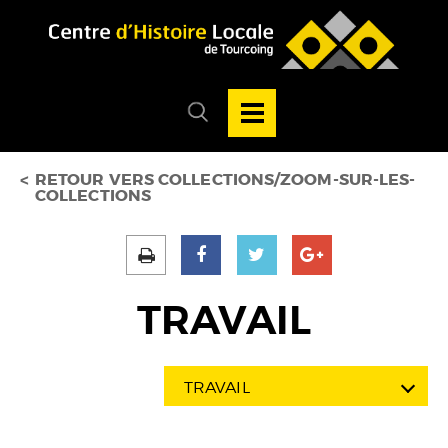
Accéder au menu
Accéder au contenu
Ouvrir/Fermer
la
Ouvrir/fermer
navigation
le
principale
menu
de
recherche
RETOUR VERS COLLECTIONS/ZOOM-SUR-LES-
COLLECTIONS
TRAVAIL
TRAVAIL