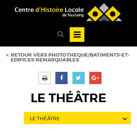
Accéder au menu
Accéder au contenu
Ouvrir/Fermer
la
Ouvrir/fermer
navigation
le
principale
menu
de
recherche
RETOUR VERS PHOTOTHEQUE/BATIMENTS-ET-
EDIFICES-REMARQUABLES
LE THÉÂTRE
LE THÉÂTRE