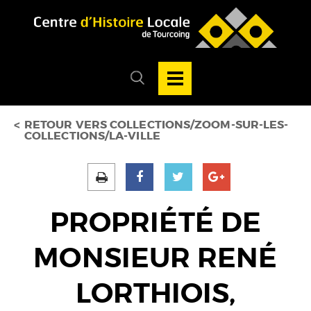
Accéder au menu
Accéder au contenu
Ouvrir/Fermer
la
Ouvrir/fermer
navigation
le
principale
menu
de
recherche
RETOUR VERS COLLECTIONS/ZOOM-SUR-LES-
COLLECTIONS/LA-VILLE
PROPRIÉTÉ DE
MONSIEUR RENÉ
LORTHIOIS,