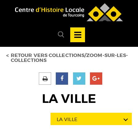
Accéder au menu
Accéder au contenu
Ouvrir/Fermer
la
Ouvrir/fermer
navigation
le
principale
menu
de
recherche
RETOUR VERS COLLECTIONS/ZOOM-SUR-LES-
COLLECTIONS
LA VILLE
LA VILLE