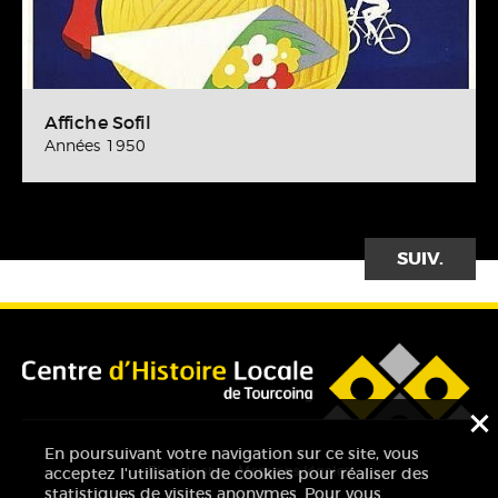
Affiche Sofil
Années 1950
SUIVANT
F
En poursuivant votre navigation sur ce site, vous
Plan de site
Mentions légales
acceptez l'utilisation de cookies pour réaliser des
statistiques de visites anonymes. Pour vous