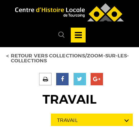
Accéder au menu
Accéder au contenu
Ouvrir/Fermer
la
Ouvrir/fermer
navigation
le
principale
menu
de
recherche
RETOUR VERS COLLECTIONS/ZOOM-SUR-LES-
COLLECTIONS
TRAVAIL
TRAVAIL