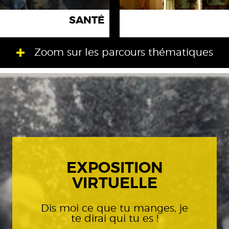
SANTÉ
Zoom sur les parcours thématiques
EXPOSITION
VIRTUELLE
Dis moi ce que tu manges, je
te dirai qui tu es !