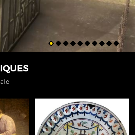
IQUES
cale