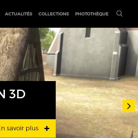
ACTUALITÉS
COLLECTIONS
PHOTOTHÈQUE
Ouvrir/ferm
le
menu
de
recherche
N 3D
n savoir plus