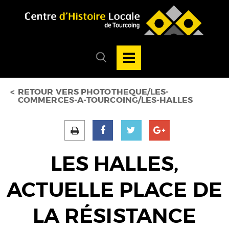
Accéder au menu
Accéder au contenu
Ouvrir/Fermer
la
Ouvrir/fermer
navigation
le
principale
menu
de
recherche
RETOUR VERS PHOTOTHEQUE/LES-
COMMERCES-A-TOURCOING/LES-HALLES
LES HALLES,
ACTUELLE PLACE DE
LA RÉSISTANCE