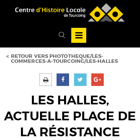
Accéder au menu
Accéder au contenu
Ouvrir/Fermer
la
Ouvrir/fermer
navigation
le
principale
menu
de
recherche
RETOUR VERS PHOTOTHEQUE/LES-
COMMERCES-A-TOURCOING/LES-HALLES
LES HALLES,
ACTUELLE PLACE DE
LA RÉSISTANCE