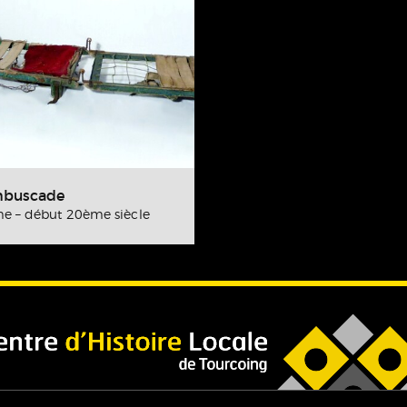
embuscade
e – début 20ème siècle