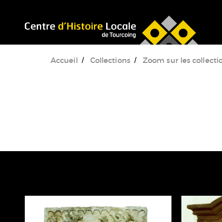
Accéder au menu
Accéder au contenu
Accueil
Collections
Zoom sur les collecti