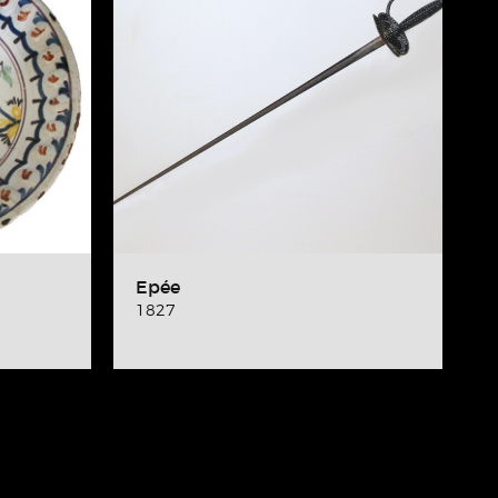
Epée
1827