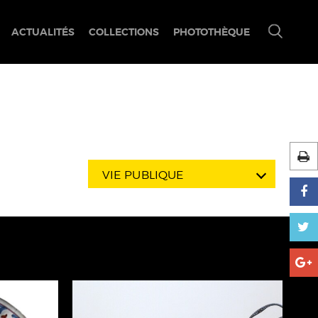
ACTUALITÉS
COLLECTIONS
PHOTOTHÈQUE
Ouvrir/fermer
le
menu
de
recherche
VIE PUBLIQUE