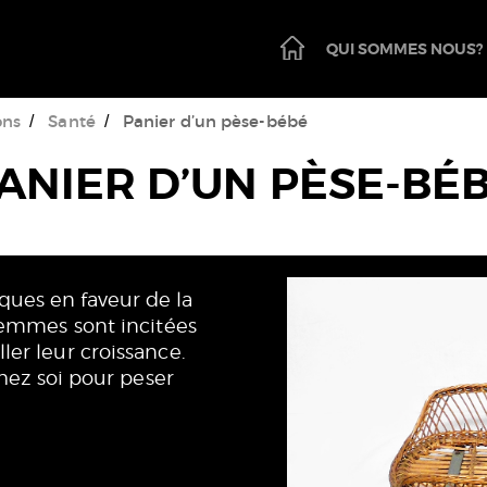
PAGE
QUI SOMMES NOUS?
D'ACCUEIL
ons
Santé
Panier d’un pèse-bébé
ANIER D’UN PÈSE-BÉ
ques en faveur de la
 femmes sont incitées
ler leur croissance.
chez soi pour peser