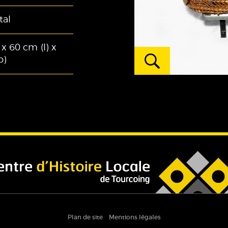
tal
x 60 cm (l) x
Afficher
p)
l'oeuvre
zoomée
Plan de site
Mentions légales