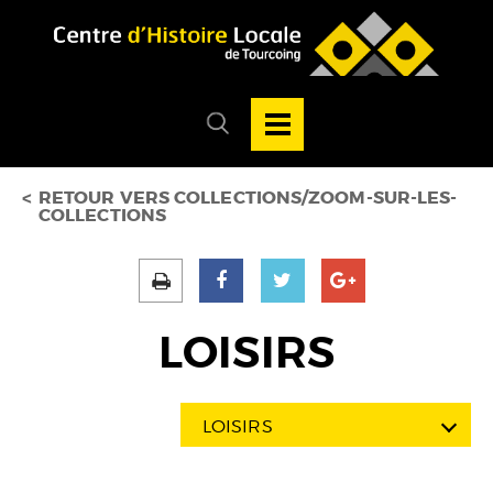
Accéder au menu
Accéder au contenu
Ouvrir/Fermer
la
Ouvrir/fermer
navigation
le
principale
menu
de
recherche
RETOUR VERS COLLECTIONS/ZOOM-SUR-LES-
COLLECTIONS
LOISIRS
LOISIRS