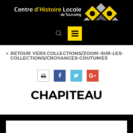
Accéder au menu
Accéder au contenu
Ouvrir/Fermer
la
Ouvrir/fermer
navigation
le
principale
menu
de
recherche
RETOUR VERS COLLECTIONS/ZOOM-SUR-LES-
COLLECTIONS/CROYANCES-COUTUMES
CHAPITEAU