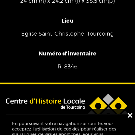
24 cm (h) x 24,2 cm (l) x 38,5 cm(p)
Lieu
Eglise Saint-Christophe, Tourcoing
Numéro d'inventaire
R. 8346
F
En poursuivant votre navigation sur ce site, vous
Plan de site
Mentions légales
acceptez l'utilisation de cookies pour réaliser des
statistiques de visites anonymes. Pour vous