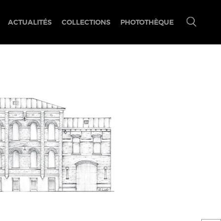
ACTUALITÉS
COLLECTIONS
PHOTOTHÈQUE
Ouvrir/fermer
le
menu
de
recherche