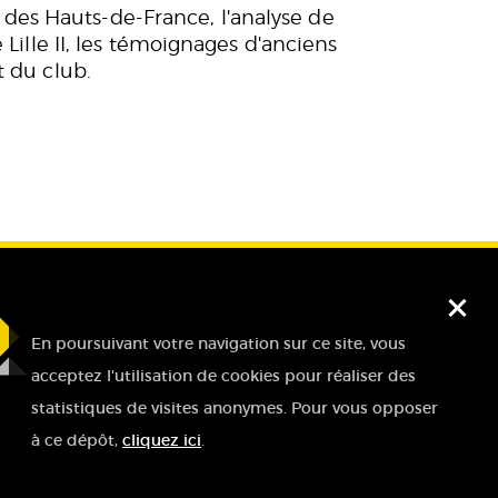
re des Hauts-de-France, l'analyse de
 Lille II, les témoignages d'anciens
t du club.
Fe
En poursuivant votre navigation sur ce site, vous
acceptez l'utilisation de cookies pour réaliser des
statistiques de visites anonymes. Pour vous opposer
à ce dépôt,
cliquez ici
.